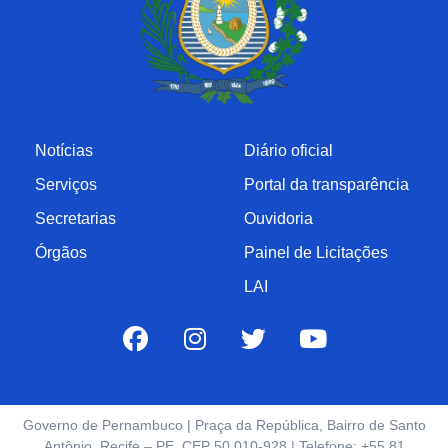
Notícias
Diário oficial
Serviços
Portal da transparência
Secretarias
Ouvidoria
Órgãos
Painel de Licitações
LAI
Governo de Pernambuco | Praça da República, Bairro de Santo
Antônio, Recife – PE, CEP 50.010-928 | Telefone: +55 81