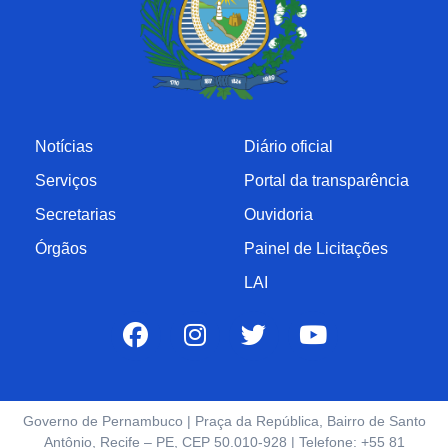
Notícias
Diário oficial
Serviços
Portal da transparência
Secretarias
Ouvidoria
Órgãos
Painel de Licitações
LAI
Governo de Pernambuco | Praça da República, Bairro de Santo
Antônio, Recife – PE, CEP 50.010-928 | Telefone: +55 81